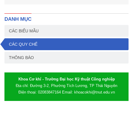
DANH MỤC
CÁC BIỂU MẪU
CÁC QUY CHẾ
THÔNG BÁO
Khoa Cơ khí - Trường Đại học Kỹ thuật Công nghiệp
Địa chỉ: Đường 3-2, Phường Tích Lương, TP Thái Nguyên
Điện thoại: 02083847164 Email: khoacokhi@tnut.edu.vn