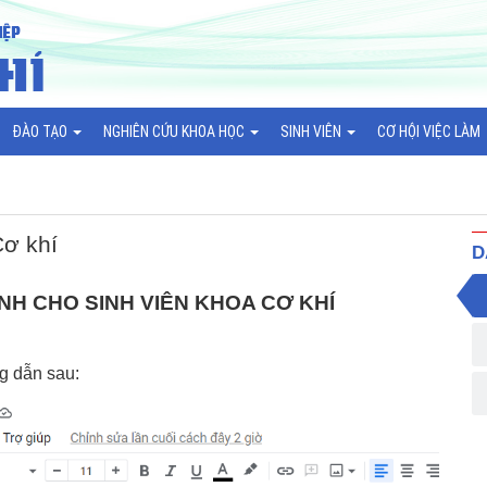
ĐÀO TẠO
NGHIÊN CỨU KHOA HỌC
SINH VIÊN
CƠ HỘI VIỆC LÀM
Cơ khí
D
H CHO SINH VIÊN KHOA CƠ KHÍ
ng dẫn sau: